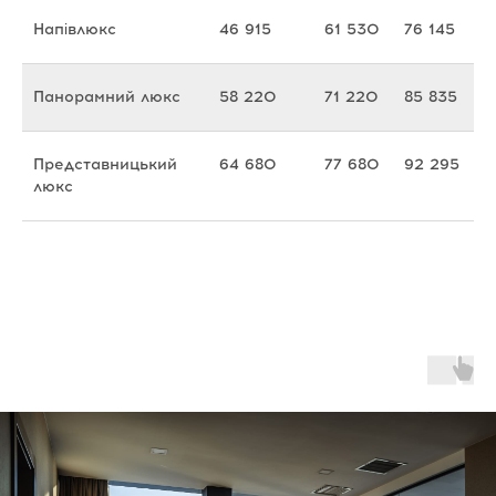
Напівлюкс
46 915
61 530
76 145
Панорамний люкс
58 220
71 220
85 835
Представницький
64 680
77 680
92 295
люкс