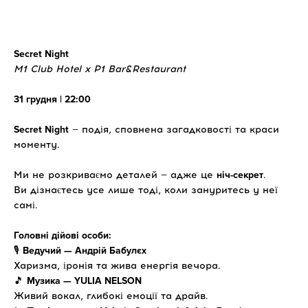
Secret Night
M1 Club Hotel x P1 Bar&Restaurant
31 грудня | 22:00
Secret Night
— подія, сповнена загадковості та краси
моменту.
Ми не розкриваємо деталей — адже це
ніч-секрет
.
Ви дізнаєтесь усе лише тоді, коли зануритесь у неї
самі.
Головні дійові особи:
🎙
Ведучий — Андрій Бабулєх
Харизма, іронія та жива енергія вечора.
🎵
Музика — YULIA NELSON
Живий вокал, глибокі емоції та драйв.