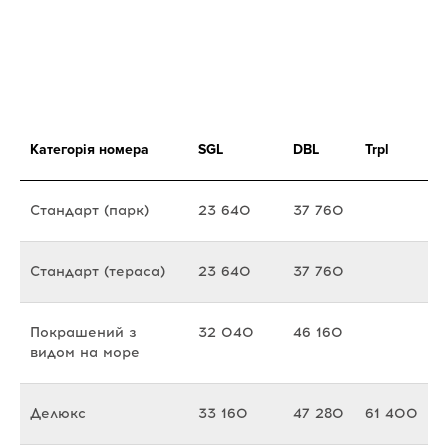
Категорія номера
SGL
DBL
Trpl
Стандарт (парк)
23 640
37 760
Стандарт (тераса)
23 640
37 760
Покрашений з
32 040
46 160
видом на море
Делюкс
33 160
47 280
61 400