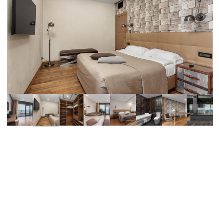
Сервисы и удобства:
двуспальная кровать;
дополнительное спальное место (по запросу);
детская кроватка (по запросу);
выбор подушек для сна (по запросу).
обустроена терраса с панорамным видом на море;
бесплатный Wi-Fi;
подставка для багажа;
деревянный пол;
большие окна;
просторная гостиная;