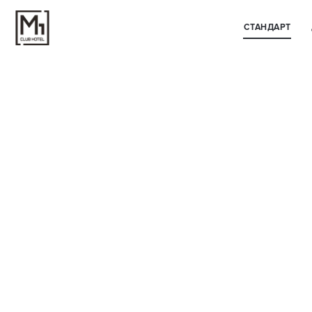
СТАНДАРТ
ДЕЛЮК
большая двуспальная кровать/две односпальные кровати;
дополнительное спальное место (по запросу);
детская кроватка (по запросу);
выбор подушек для сна (по запросу).